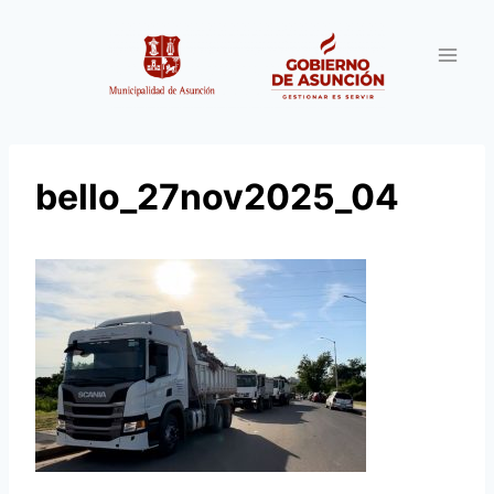
Saltar
al
contenido
bello_27nov2025_04