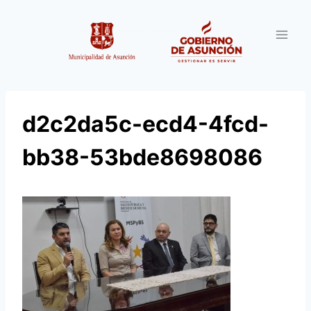
Saltar
al
contenido
d2c2da5c-ecd4-4fcd-
bb38-53bde8698086