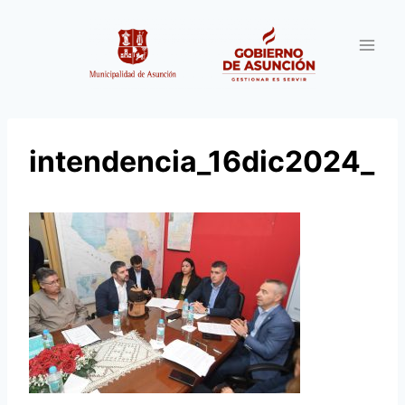
Saltar
al
contenido
intendencia_16dic2024_