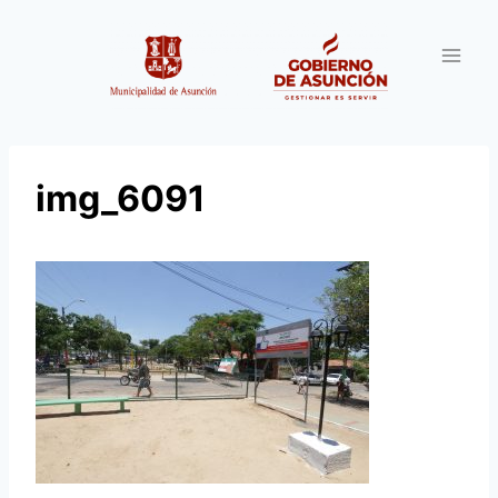
Saltar
al
contenido
img_6091