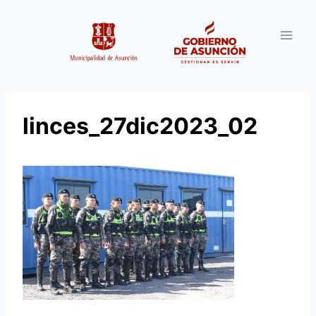
Saltar
al
contenido
linces_27dic2023_02