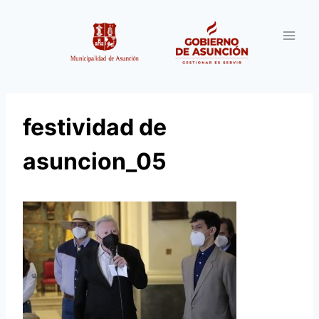
Saltar
al
contenido
festividad de
asuncion_05