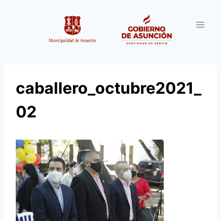
Saltar
al
contenido
caballero_octubre2021_
02