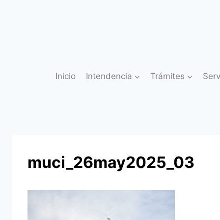
Saltar
al
contenido
Inicio
Intendencia
Trámites
Serv
muci_26may2025_03