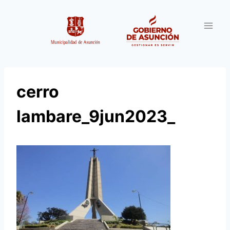
Saltar
al
contenido
cerro
lambare_9jun2023_