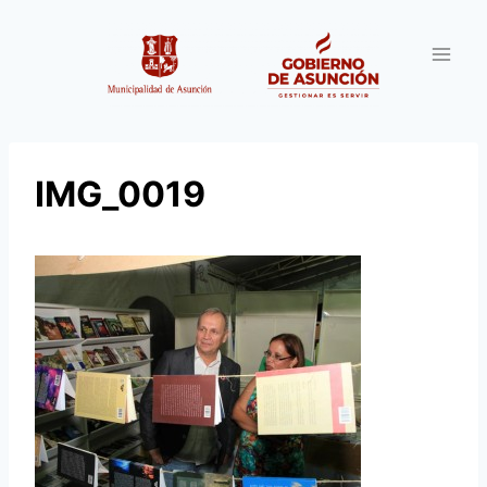
Saltar
al
contenido
IMG_0019