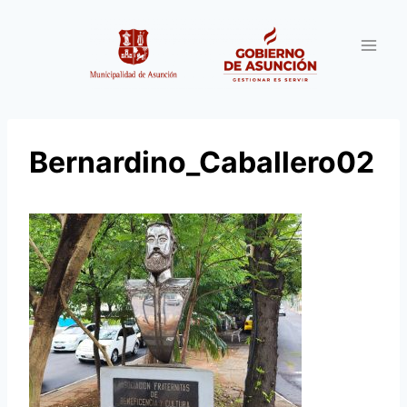
Saltar
al
contenido
Bernardino_Caballero02