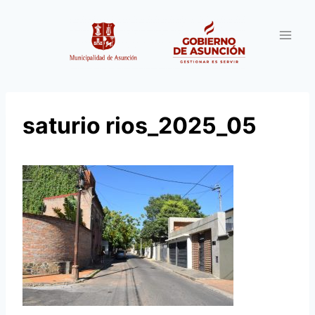
Saltar
al
contenido
saturio rios_2025_05