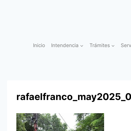
Saltar
al
contenido
Inicio
Intendencia
Trámites
Serv
rafaelfranco_may2025_