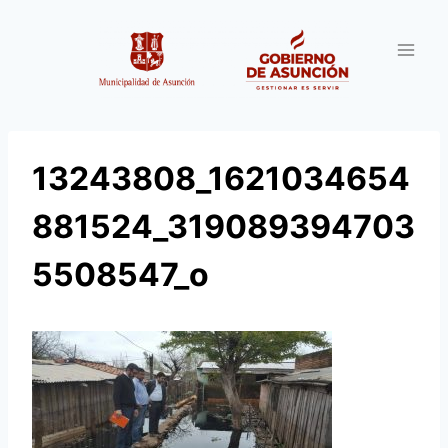
Saltar
al
contenido
13243808_1621034654
881524_319089394703
5508547_o