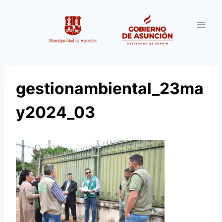
Saltar
al
contenido
gestionambiental_23ma
y2024_03