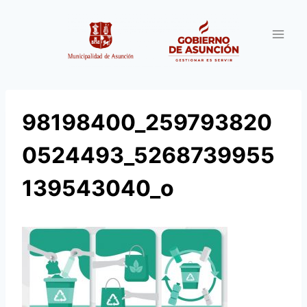
Saltar
al
contenido
98198400_259793820
0524493_5268739955
139543040_o