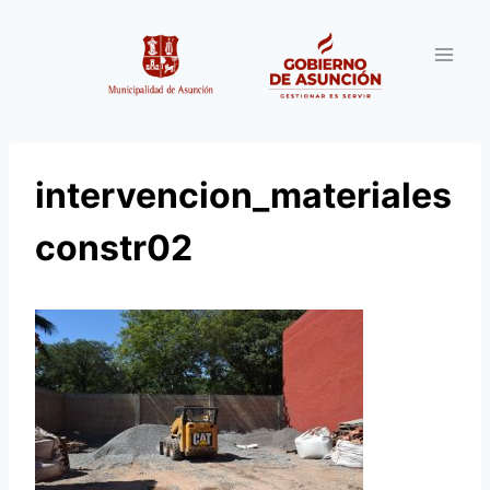
Saltar
al
contenido
intervencion_materiales
constr02