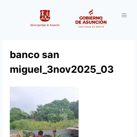
Saltar
al
contenido
banco san
miguel_3nov2025_03