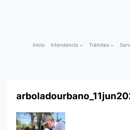
Saltar
al
contenido
Inicio
Intendencia
Trámites
Serv
arboladourbano_11jun2