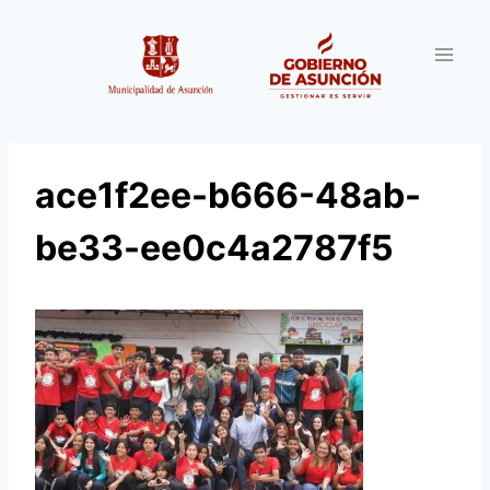
Saltar
al
contenido
ace1f2ee-b666-48ab-
be33-ee0c4a2787f5