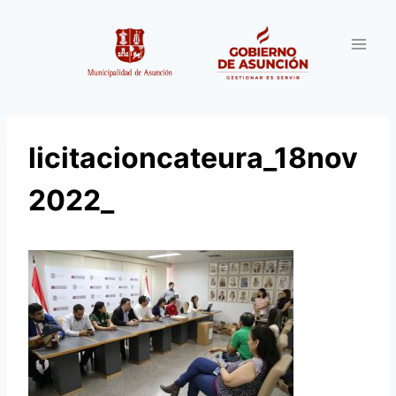
Saltar
al
contenido
licitacioncateura_18nov
2022_