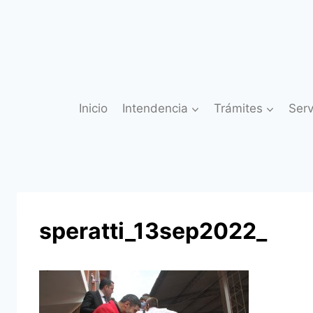
Saltar
al
contenido
Inicio
Intendencia
Trámites
Serv
speratti_13sep2022_