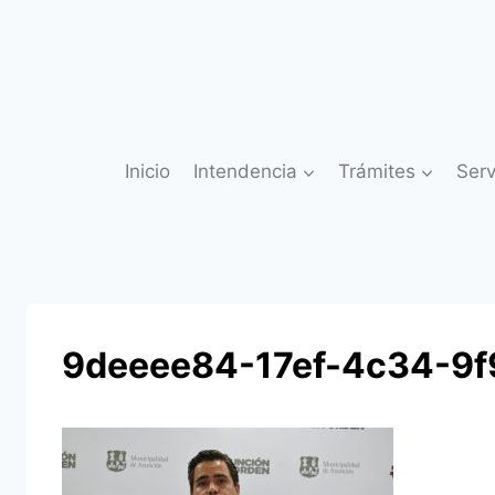
Saltar
al
contenido
Inicio
Intendencia
Trámites
Serv
9deeee84-17ef-4c34-9f