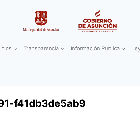
icios
Transparencia
Información Pública
Le
91-f41db3de5ab9