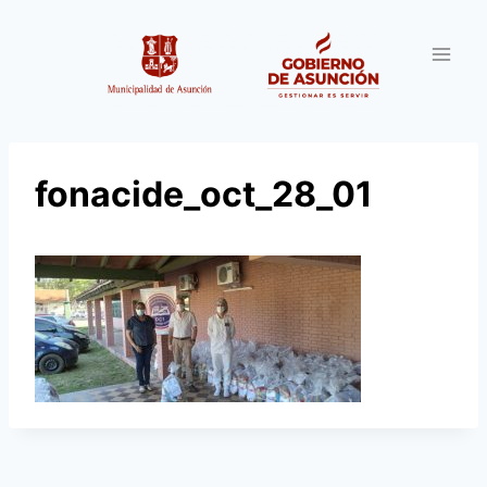
Saltar
al
contenido
fonacide_oct_28_01