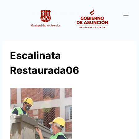
Saltar
al
contenido
Escalinata
Restaurada06