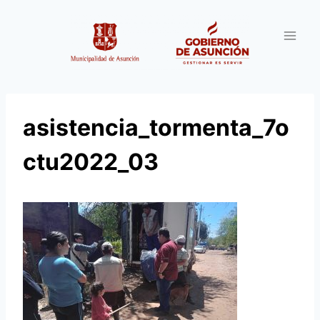
Saltar
al
contenido
asistencia_tormenta_7o
ctu2022_03