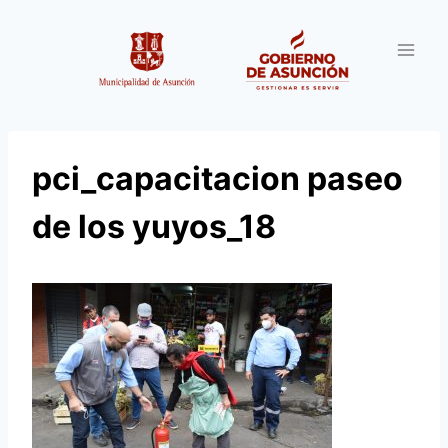
Saltar
al
contenido
pci_capacitacion paseo
de los yuyos_18