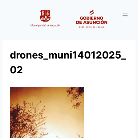
Saltar
al
contenido
drones_muni14012025_
02