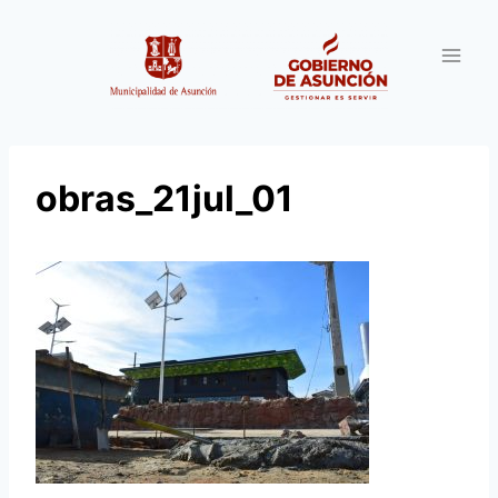
Saltar
al
contenido
obras_21jul_01