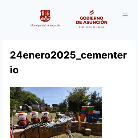
Saltar
al
contenido
24enero2025_cementer
io