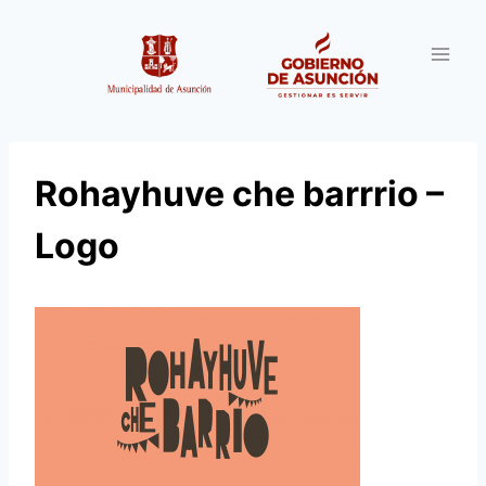
Saltar
al
contenido
Rohayhuve che barrrio –
Logo