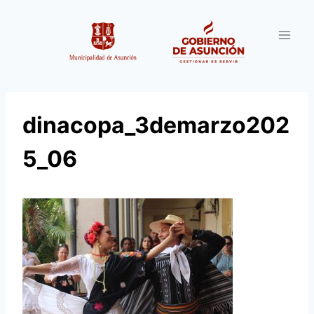
Saltar
al
contenido
dinacopa_3demarzo202
5_06