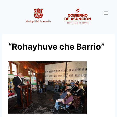
Saltar
al
contenido
“Rohayhuve che Barrio”