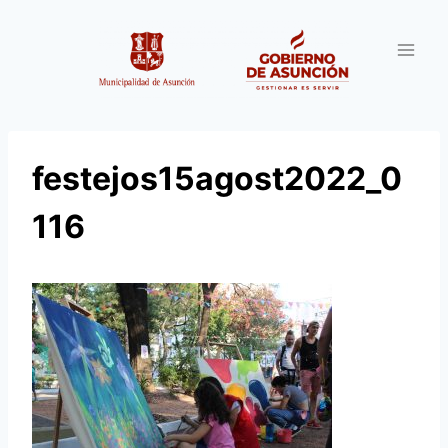
Saltar
al
contenido
festejos15agost2022_0
116