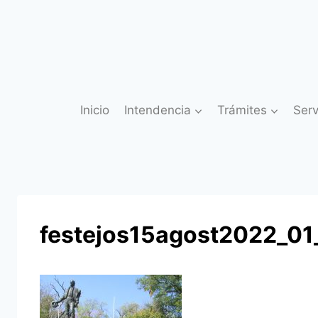
Saltar
al
contenido
Inicio
Intendencia
Trámites
Serv
festejos15agost2022_01