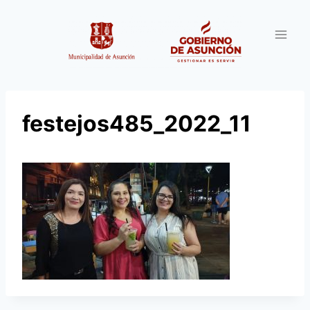
Saltar
al
contenido
festejos485_2022_11