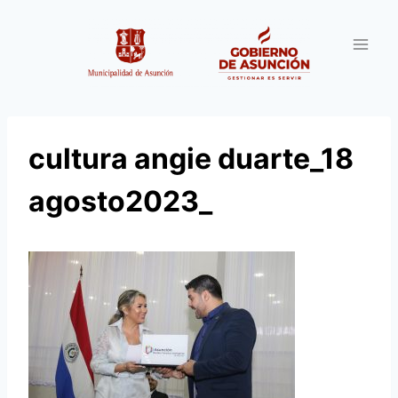
Saltar
al
contenido
cultura angie duarte_18
agosto2023_