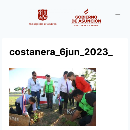
Saltar
al
contenido
costanera_6jun_2023_