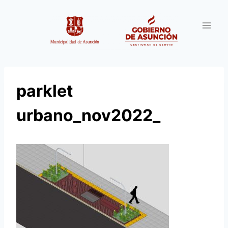
Saltar
al
contenido
parklet
urbano_nov2022_