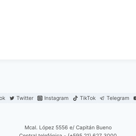
ok
Twitter
Instagram
TikTok
Telegram
Mcal. López 5556 e/ Capitán Bueno
Central telefónica - (+595 21) 627 3000