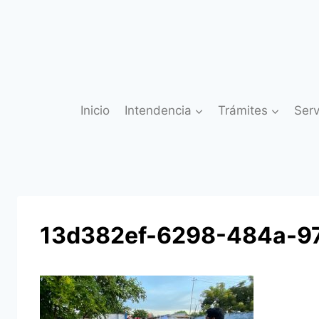
Saltar
al
contenido
Inicio
Intendencia
Trámites
Serv
13d382ef-6298-484a-9