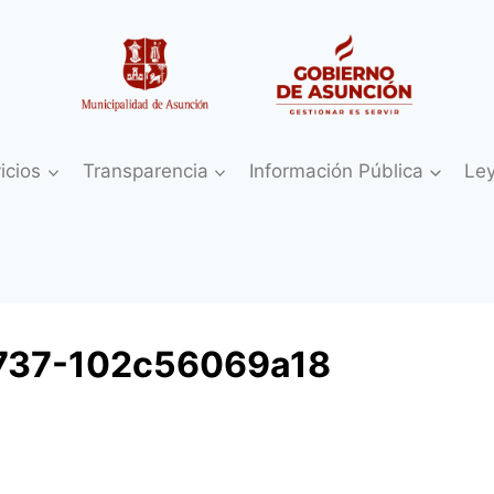
icios
Transparencia
Información Pública
Le
737-102c56069a18