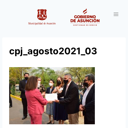
Saltar
al
contenido
cpj_agosto2021_03