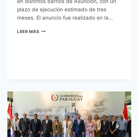
en distintos barrios de Asunción, con un
plazo de ejecución estimado de tres
meses. El anuncio fue realizado en la…
MUNICIPALIDAD
LEER MÁS
DE
ASUNCIÓN
ANUNCIA
PLAN
DE
REPARACIÓN
DE
400
CUADRAS
CON
APOYO
DE
LA
ITAIPÚ
BINACIONAL