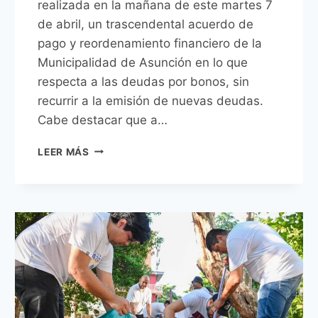
realizada en la mañana de este martes 7
de abril, un trascendental acuerdo de
pago y reordenamiento financiero de la
Municipalidad de Asunción en lo que
respecta a las deudas por bonos, sin
recurrir a la emisión de nuevas deudas.
Cabe destacar que a…
ACUERDO
LEER MÁS
DE
PAGO
DE
DEUDAS
POR
BONO
DEL
AÑO
2025
Y
REORDENAMIENTO