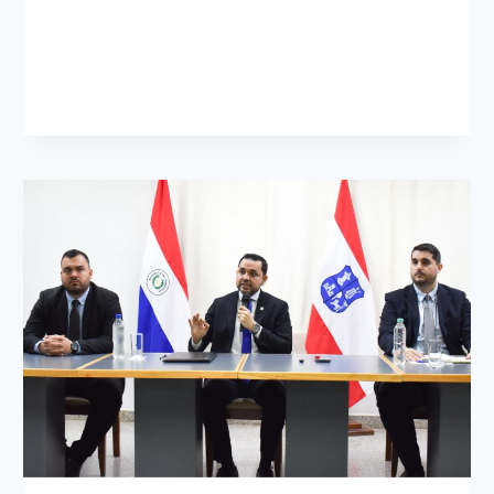
ACTIVÓ
UN
OPERATIVO
DE
RESPUESTA
ANTE
EL
TEMPORAL
QUE
COMENZÓ
ESTA
MADRUGADA