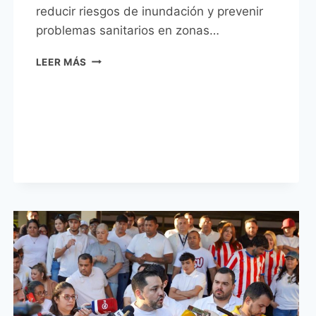
reducir riesgos de inundación y prevenir
problemas sanitarios en zonas…
INTENDENTE
LEER MÁS
LUIS
BELLO
ENCABEZÓ
OPERATIVO
DE
LIMPIEZA
PREVENTIVA
EN
EL
ARROYO MOROTĨ