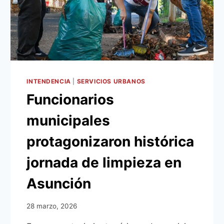
FINANCIERO
SON
GRANDES
LOGROS
DE
LA
ADMINISTRACIÓN
DEL
INTENDENCIA
|
SERVICIOS URBANOS
INTENDENTE
Funcionarios
LUIS
BELLO
municipales
protagonizaron histórica
jornada de limpieza en
Asunción
28 marzo, 2026