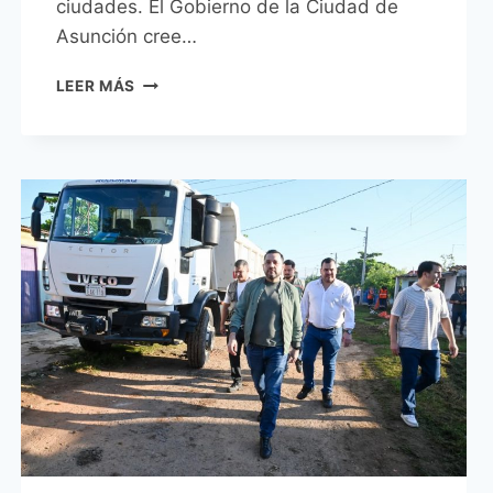
ciudades. El Gobierno de la Ciudad de
Asunción cree…
INTENDENTE
LEER MÁS
DE
ASUNCIÓN
Y
PRESIDENTE
DE
LA
CÁMARA
MUNICIPAL
DE
CURITIBA
ACORDARON
TRABAJAR
CONJUNTAMENTE
PARA
BENEFICIO
DE
AMBAS