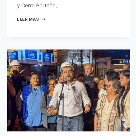
y Cerro Porteño,…
AGENTE
LEER MÁS
DE
LA
PMT
APREHENDIDO
POR
HECHOS
VIOLENTOS
FUE
SEPARADO
DEL
CARGO
Y
SUMARIADO
POR
ORDEN
DEL
INTENDENTE
MUNICIPAL