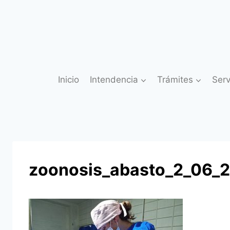
Saltar
al
contenido
Inicio
Intendencia
Trámites
Serv
zoonosis_abasto_2_06_