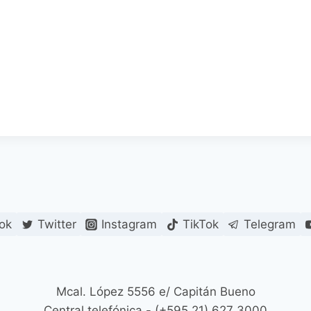
ok
Twitter
Instagram
TikTok
Telegram
Mcal. López 5556 e/ Capitán Bueno
Central telefónica - (+595 21) 627 3000