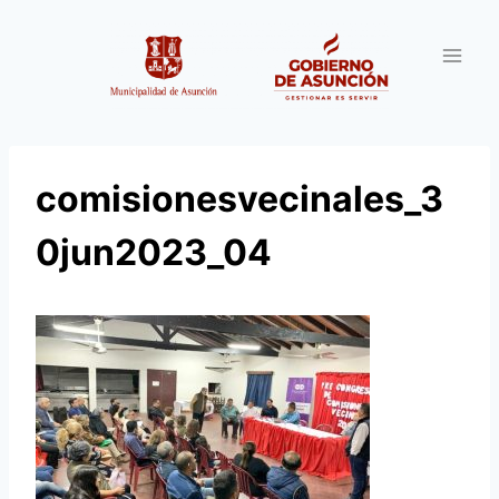
Saltar
al
contenido
comisionesvecinales_3
0jun2023_04