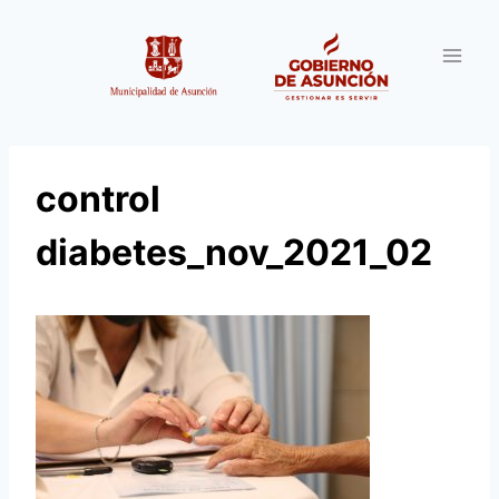
Saltar
al
contenido
control
diabetes_nov_2021_02