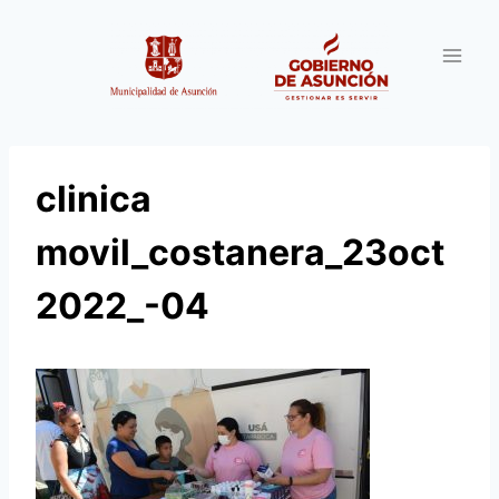
Saltar
al
contenido
clinica
movil_costanera_23oct
2022_-04