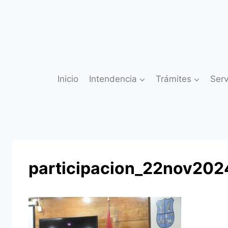
Saltar
al
contenido
Inicio
Intendencia
Trámites
Serv
participacion_22nov202