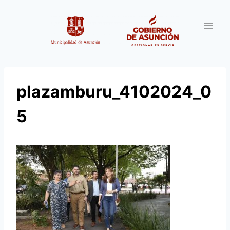
Saltar
al
contenido
plazamburu_4102024_0
5