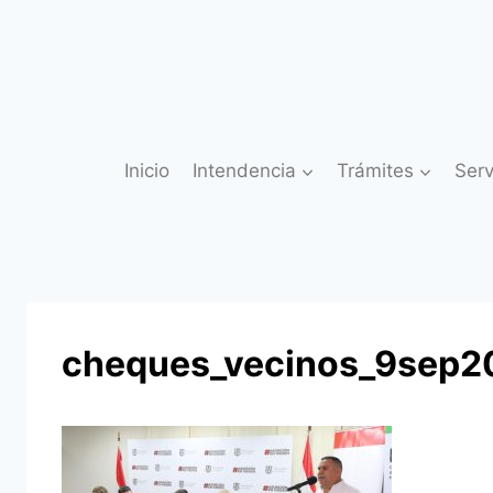
Saltar
al
contenido
Inicio
Intendencia
Trámites
Serv
cheques_vecinos_9sep2