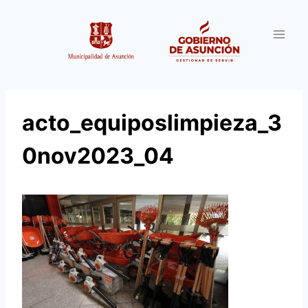
Saltar
al
contenido
acto_equiposlimpieza_3
0nov2023_04